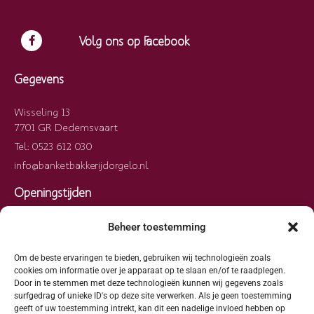
Volg ons op Facebook
Gegevens
Wisseling 13
7701 GR Dedemsvaart
Tel: 0523 612 030
info@banketbakkerijdorgelo.nl
Openingstijden
Maandag
09:00 – 13:00
Beheer toestemming
Dinsdag
09:00 – 13:00
Woensdag
09:00 – 13:00
Om de beste ervaringen te bieden, gebruiken wij technologieën zoals
cookies om informatie over je apparaat op te slaan en/of te raadplegen.
Donderdag
09:00 – 13:00
Door in te stemmen met deze technologieën kunnen wij gegevens zoals
surfgedrag of unieke ID's op deze site verwerken. Als je geen toestemming
Vrijdag
09:00 – 13:00
geeft of uw toestemming intrekt, kan dit een nadelige invloed hebben op