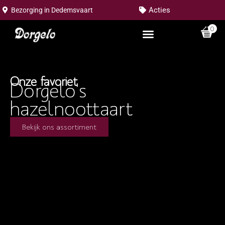
Acties
Bezorging in
Dedemsvaart
0
Onze favoriet
Dorgelo's
hazelnoottaart
Bekijk ons assortiment