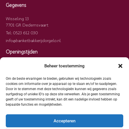
Gegevens
Wisseling 13
7701 GR Dedemsvaart
Tel: 0523 612 030
info@banketbakkerijdorgelo.nl
Openingstijden
Maandag
09:00 – 13:00
Beheer toestemming
Dinsdag
09:00 – 13:00
Woensdag
09:00 – 13:00
Om de beste ervaringen te bieden, gebruiken wij technologieën zoals
cookies om informatie over je apparaat op te slaan en/of te raadplegen.
Donderdag
09:00 – 13:00
Door in te stemmen met deze technologieën kunnen wij gegevens zoals
Vrijdag
09:00 – 13:00
surfgedrag of unieke ID's op deze site verwerken. Als je geen toestemming
geeft of uw toestemming intrekt, kan dit een nadelige invloed hebben op
Zaterdag
09:00 – 13:00
bepaalde functies en mogelijkheden.
Zondag
Gesloten
Accepteren