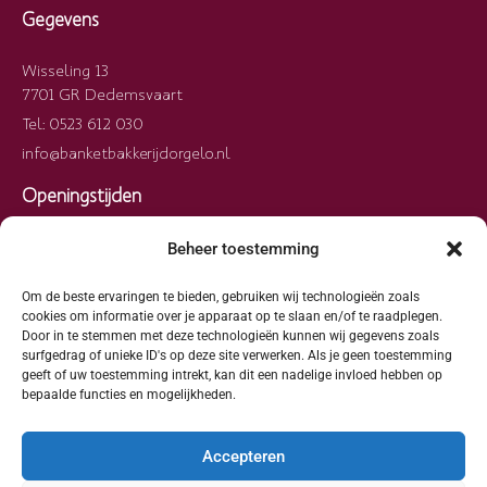
Gegevens
Wisseling 13
7701 GR Dedemsvaart
Tel: 0523 612 030
info@banketbakkerijdorgelo.nl
Openingstijden
Maandag
09:00 – 13:00
Beheer toestemming
Dinsdag
09:00 – 13:00
Woensdag
09:00 – 13:00
Om de beste ervaringen te bieden, gebruiken wij technologieën zoals
cookies om informatie over je apparaat op te slaan en/of te raadplegen.
Donderdag
09:00 – 13:00
Door in te stemmen met deze technologieën kunnen wij gegevens zoals
Vrijdag
09:00 – 13:00
surfgedrag of unieke ID's op deze site verwerken. Als je geen toestemming
geeft of uw toestemming intrekt, kan dit een nadelige invloed hebben op
Zaterdag
09:00 – 13:00
bepaalde functies en mogelijkheden.
Zondag
Gesloten
Accepteren