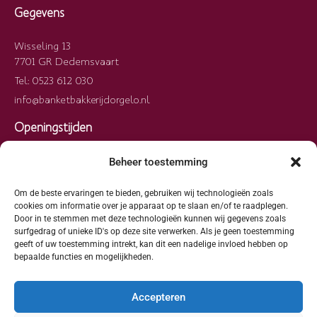
Gegevens
Wisseling 13
7701 GR Dedemsvaart
Tel: 0523 612 030
info@banketbakkerijdorgelo.nl
Openingstijden
Maandag
09:00 – 13:00
Beheer toestemming
Dinsdag
09:00 – 13:00
Woensdag
09:00 – 13:00
Om de beste ervaringen te bieden, gebruiken wij technologieën zoals
cookies om informatie over je apparaat op te slaan en/of te raadplegen.
Donderdag
09:00 – 13:00
Door in te stemmen met deze technologieën kunnen wij gegevens zoals
Vrijdag
09:00 – 13:00
surfgedrag of unieke ID's op deze site verwerken. Als je geen toestemming
geeft of uw toestemming intrekt, kan dit een nadelige invloed hebben op
Zaterdag
09:00 – 13:00
bepaalde functies en mogelijkheden.
Zondag
Gesloten
Accepteren