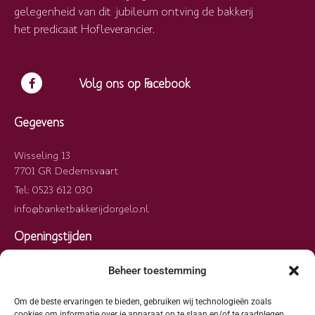
gelegenheid van dit jubileum ontving de bakkerij
het predicaat Hofleverancier.
Volg ons op Facebook
Gegevens
Wisseling 13
7701 GR Dedemsvaart
Tel: 0523 612 030
info@banketbakkerijdorgelo.nl
Openingstijden
Maandag
09:00 – 13:00
Beheer toestemming
Dinsdag
09:00 – 13:00
Woensdag
09:00 – 13:00
Om de beste ervaringen te bieden, gebruiken wij technologieën zoals
cookies om informatie over je apparaat op te slaan en/of te raadplegen.