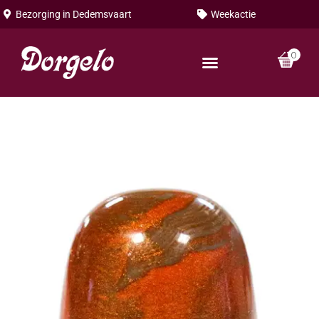
Bezorging in
Dedemsvaart
Weekactie
0