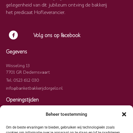
gelegenheid van dit jubileum ontving de bakkerij
het predicaat Hofleverancier.
Volg ons op Facebook
Gegevens
Wisseling 13
7701 GR Dedemsvaart
Tel: 0523 612 030
info@banketbakkerijdorgelo.nl
Openingstijden
Maandag
09:00 – 17:00
Beheer toestemming
Dinsdag
09:00 – 17:00
Woensdag
09:00 – 17:00
Om de beste ervaringen te bieden, gebruiken wij technologieën zoals
cookies om informatie over je apparaat op te slaan en/of te raadplegen.