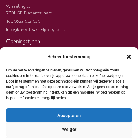
Wisseling 13
7701 GR Dedemsvaart
Tel: 0523 612 030
info@banketbakkerijdorgelo.nl
Openingstijden
Maandag
09:00 – 17:00
Beheer toestemming
Dinsdag
09:00 – 17:00
Woensdag
09:00 – 17:00
Om de beste ervaringen te bieden, gebruiken wij technologieën zoals
cookies om informatie over je apparaat op te slaan en/of te raadplegen.
Donderdag
09:00 – 17:00
Door in te stemmen met deze technologieën kunnen wij gegevens zoals
surfgedrag of unieke ID's op deze site verwerken. Als je geen toestemming
Vrijdag
09:00 – 17:00
geeft of uw toestemming intrekt, kan dit een nadelige invloed hebben op
Zaterdag
09:00 – 15:00
bepaalde functies en mogelijkheden.
Zondag
Gesloten
Accepteren
Weiger
© 2026 Dorgelo Banketbakkerij en Chocolaterie