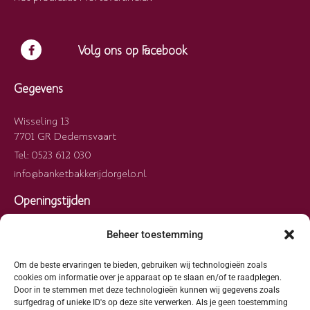
Volg ons op Facebook
Gegevens
Wisseling 13
7701 GR Dedemsvaart
Tel: 0523 612 030
info@banketbakkerijdorgelo.nl
Openingstijden
Maandag
09:00 – 13:00
Beheer toestemming
Dinsdag
09:00 – 13:00
Woensdag
09:00 – 13:00
Om de beste ervaringen te bieden, gebruiken wij technologieën zoals
cookies om informatie over je apparaat op te slaan en/of te raadplegen.
Donderdag
09:00 – 13:00
Door in te stemmen met deze technologieën kunnen wij gegevens zoals
Vrijdag
09:00 – 13:00
surfgedrag of unieke ID's op deze site verwerken. Als je geen toestemming