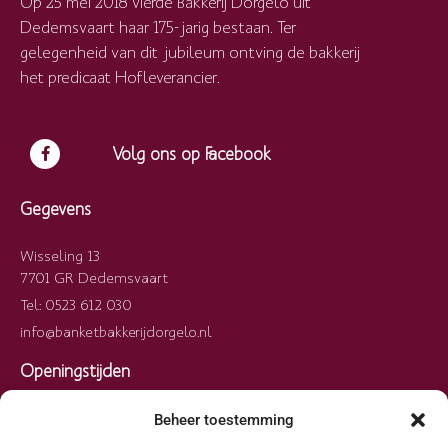
Op 25 mei 2018 vierde Bakkerij Dorgelo uit
Dedemsvaart haar 175-jarig bestaan. Ter
gelegenheid van dit jubileum ontving de bakkerij
het predicaat Hofleverancier.
Volg ons op Facebook
Gegevens
Wisseling 13
7701 GR Dedemsvaart
Tel: 0523 612 030
info@banketbakkerijdorgelo.nl
Openingstijden
Maandag
09:00 – 13:00
Beheer toestemming
Dinsdag
09:00 – 13:00